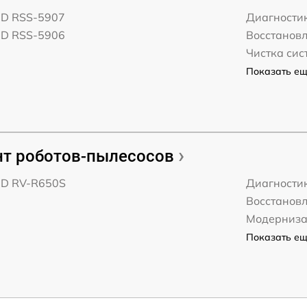
D RSS-5907
Диагности
D RSS-5906
Восстанов
Чистка сис
Показать ещё
т роботов-пылесосов
D RV-R650S
Диагности
Восстанов
Модерниз
Показать ещё