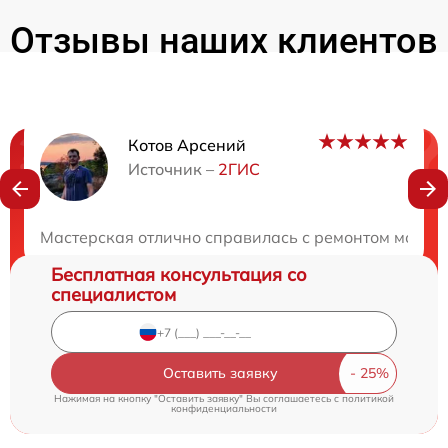
Отзывы наших клиентов
Котов Арсений
Нужна консультация?
Источник –
2ГИС
Закажите бесплатную консультацию
Мастерская отлично справилась с ремонтом моего 
Бесплатная консультация со
специалистом
Оставить заявку
Нажимая на кнопку "Оставить заявку" Вы соглашаетесь c
политикой
конфиденциальности