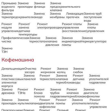
Промывка
Замена
Замена
Замена
водяного
прокладки
фланца
предохранительного
фильтра
клапана
Замена
Замена
Замена
Ликвидация
Замена труб
термопредохранителя
анода
мембраны
протечек
поступления
воды
Ремонт
Ремонт/
Ремонт
Ремонт платы
Замена
модуля
замена
электропроводки
управления
платы
управления
датчика
(восстановление)
управления
температуры
Профилактическая
Замена
Замена
Замена
Замена
чистка
термостата
клапана
индикаторной
терморегулятора
давления
лампы
Замена
ТЭН
Кофемашина
Декальцинация
Очистка
Ремонт
Замена
Замена
засора
жерновов
колец
скобок
Замена
Замена
Ремонт
Замена
Ремонт
Замена
пластмассовых
панелей
термостата
клапана
датчика
уплотнителей
элементов
термоблока
воды
гидравлики
корпуса
Замена
Ремонт
Ремонт
Замена
Ремонт
Замена
дренажа
ТЭНа
блока
трубок
клапана
двигателя
помола
гидравлики
термоблока
кофемолки
Замена
Замена
Ремонт
Ремонт
Замена
Ремонт
прокладок
мультиклапана
двигателя
помпы
уплотнителя
платы
кофемолки
управления
Перепрошивка
Замена
Ремонт
Полный
Ремонт