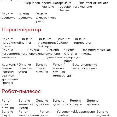
жерновов
дренажного
ремонт
электромагнитного
клапана
заварочного
клапана
блока
Ремонт
Чистка
Ремонт
дренажа
дренажа
электронного
узла
Парогенератор
Ремонт
Замена
Заменить
Заменить
Замена
материнской
помпы
уплотнитель
бойлер
термостата
платы
бойлера
Замена
Замена
Замена
Чистка
Профилактическая
нагревательного
пароклапана
клапана
системы
чистка
элемента
давления
генерации
пара
Корпусный
Очистка
Замена
Ремонт/
Восстановление
ремонт
подошвы
шнура
замена
электроклапана
(замена
утюга
питания
датчика
резинок,
температуры
креплений,
кнопок)
Робот-пылесос
Ремонт
Замена
Очистка
Замена
Ремонт
Замена
блока
комплекта
датчиков
двигателя
корпуса
дисплея
питания
щеток
Замена
Ремонт
Ремонт
Устранение
Модернизация
Замена
шнура
электроплаты
после
ошибок
водяной