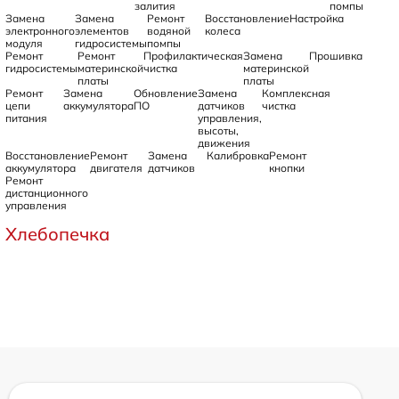
залития
помпы
Замена
Замена
Ремонт
Восстановление
Настройка
электронного
элементов
водяной
колеса
модуля
гидросистемы
помпы
Ремонт
Ремонт
Профилактическая
Замена
Прошивка
гидросистемы
материнской
чистка
материнской
платы
платы
Ремонт
Замена
Обновление
Замена
Комплексная
цепи
аккумулятора
ПО
датчиков
чистка
питания
управления,
высоты,
движения
Восстановление
Ремонт
Замена
Калибровка
Ремонт
аккумулятора
двигателя
датчиков
кнопки
Ремонт
дистанционного
управления
Хлебопечка