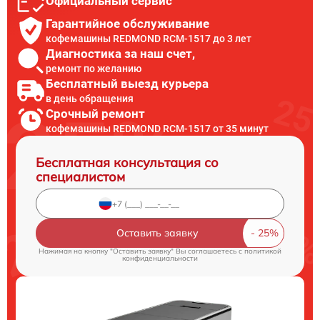
Официальный сервис
Гарантийное обслуживание
кофемашины REDMOND RCM-1517 до 3 лет
Диагностика за наш счет,
ремонт по желанию
Бесплатный выезд курьера
в день обращения
Срочный ремонт
кофемашины REDMOND RCM-1517 от 35 минут
Бесплатная консультация со
специалистом
Оставить заявку
Нажимая на кнопку "Оставить заявку" Вы соглашаетесь c
политикой
конфиденциальности